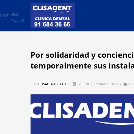
Por solidaridad y concienci
temporalmente sus instal
POR
CLISADENTGETAFE
/
VIERNES, 27 MARZO 2020
/
PU