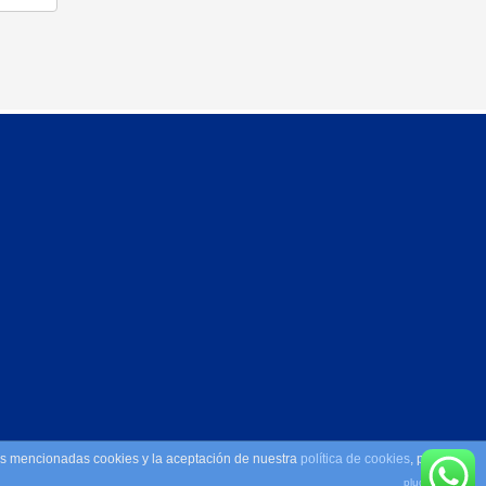
las mencionadas cookies y la aceptación de nuestra
política de cookies
, pinche el
Más información sobre las cookies
Política de privacidad
plugin cookies